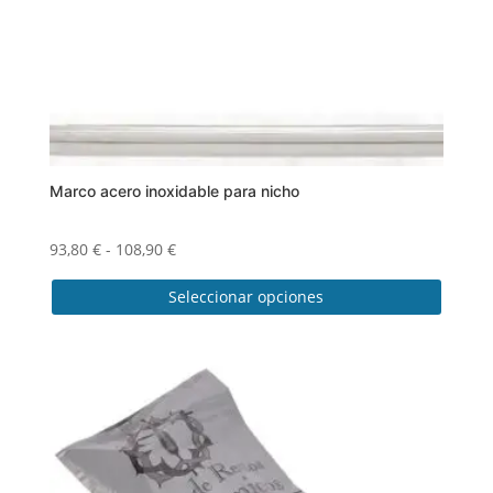
Marco acero inoxidable para nicho
Rango
93,80
€
-
108,90
€
de
Seleccionar opciones
precios:
desde
Este
93,80 €
producto
hasta
tiene
108,90 €
múltiples
variantes.
Las
opciones