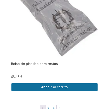
se
pueden
elegir
en
la
página
de
producto
Bolsa de plástico para restos
63,48
€
Añadir al carrito
1
2
3
4
→