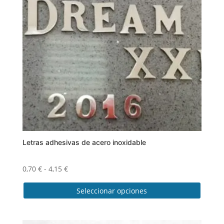
Letras adhesivas de acero inoxidable
Rango
0,70
€
-
4,15
€
de
Seleccionar opciones
precios:
desde
Este
0,70 €
producto