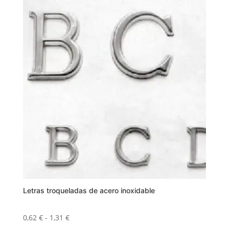
hasta
tiene
4,15 €
múltiples
variantes.
Las
opciones
se
pueden
elegir
en
la
página
de
producto
Letras troqueladas de acero inoxidable
Rango
0,62
€
-
1,31
€
de