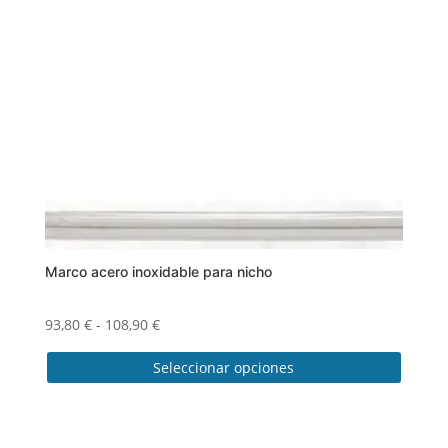
Marco acero inoxidable para nicho
Rango
93,80
€
-
108,90
€
de
Seleccionar opciones
precios:
desde
Este
93,80 €
producto
hasta
tiene