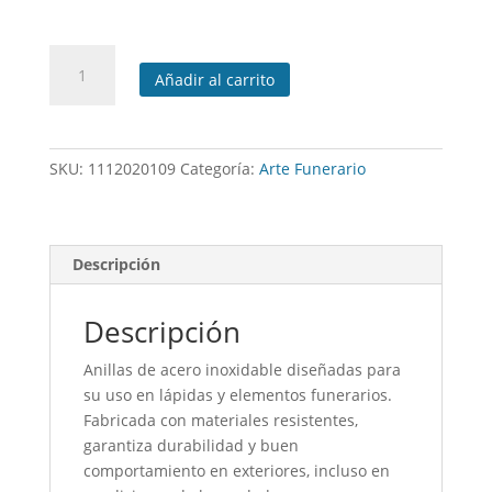
Anillas
Añadir al carrito
de
acero
Inoxidable
cantidad
SKU:
1112020109
Categoría:
Arte Funerario
Descripción
Descripción
Anillas de acero inoxidable diseñadas para
su uso en lápidas y elementos funerarios.
Fabricada con materiales resistentes,
garantiza durabilidad y buen
comportamiento en exteriores, incluso en