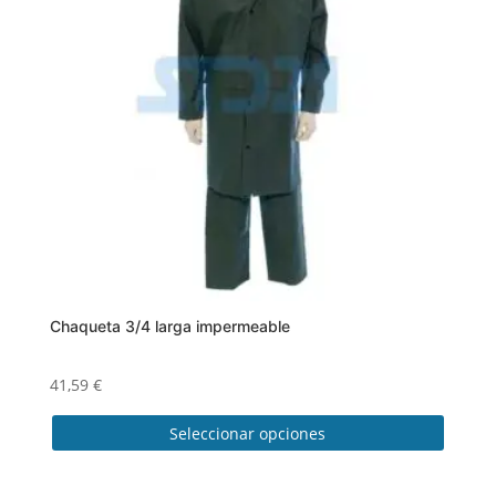
Chaqueta 3/4 larga impermeable
41,59
€
Seleccionar opciones
Este
producto