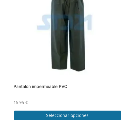
Pantalón impermeable PVC
15,95
€
Seleccionar opciones
Este
producto