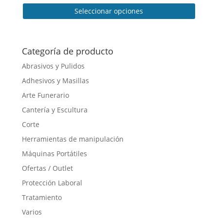
Seleccionar opciones
Este
producto
tiene
Categoría de producto
múltiples
Abrasivos y Pulidos
variantes.
Adhesivos y Masillas
Las
opciones
Arte Funerario
se
Cantería y Escultura
pueden
Corte
elegir
en
Herramientas de manipulación
la
Máquinas Portátiles
página
Ofertas / Outlet
de
producto
Protección Laboral
Tratamiento
Varios