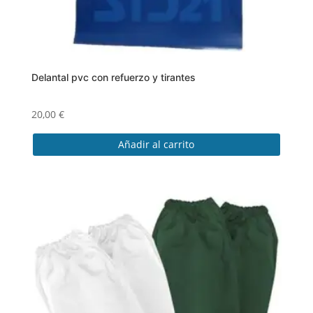
producto
Delantal pvc con refuerzo y tirantes
20,00
€
Añadir al carrito