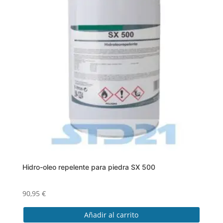
variantes.
Las
opciones
se
pueden
elegir
en
la
página
de
producto
Hidro-oleo repelente para piedra SX 500
90,95
€
Añadir al carrito