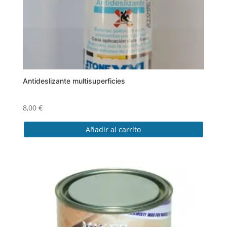
la
página
de
producto
Antideslizante multisuperficies
8,00
€
Añadir al carrito