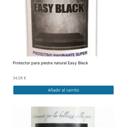
página
de
producto
Protector para piedra natural Easy Black
34,58
€
Añadir al carrito