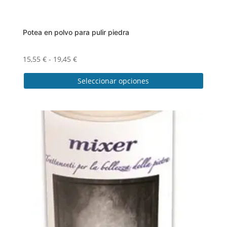
Potea en polvo para pulir piedra
Rango
15,55
€
-
19,45
€
de
Seleccionar opciones
precios:
desde
Este
15,55 €
producto
hasta
tiene
19,45 €
múltiples
variantes.
Las
opciones
se
pueden
elegir
en
la