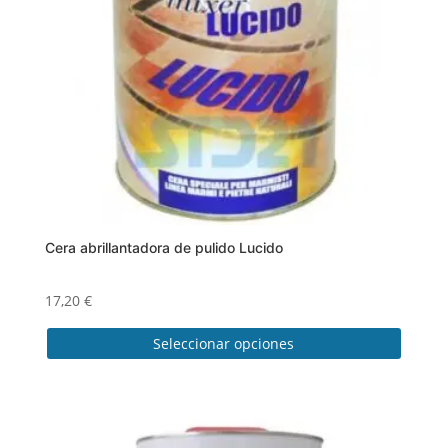
Cera abrillantadora de pulido Lucido
17,20
€
Seleccionar opciones
Este
producto
tiene
múltiples