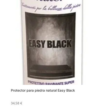
Las
opciones
se
pueden
elegir
en
la
página
de
producto
Protector para piedra natural Easy Black
34,58
€