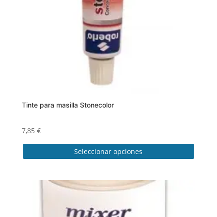
Tinte para masilla Stonecolor
7,85
€
Seleccionar opciones
Este
producto
tiene
múltiples
variantes.