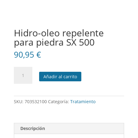
Hidro-oleo repelente
para piedra SX 500
90,95
€
Hidro-
Añadir al carrito
oleo
repelente
para
piedra
SKU:
703532100
Categoría:
Tratamiento
SX
500
cantidad
Descripción