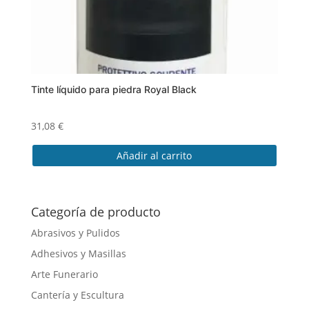
de
producto
Tinte líquido para piedra Royal Black
31,08
€
Añadir al carrito
Categoría de producto
Abrasivos y Pulidos
Adhesivos y Masillas
Arte Funerario
Cantería y Escultura