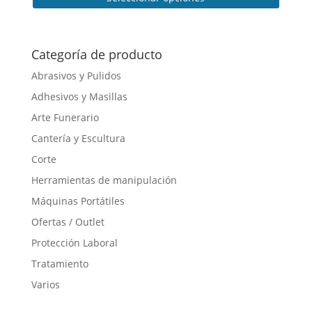
desde
Este
152,75 €
producto
hasta
tiene
Categoría de producto
156,04 €
múltiples
Abrasivos y Pulidos
variantes.
Adhesivos y Masillas
Las
opciones
Arte Funerario
se
Cantería y Escultura
pueden
Corte
elegir
en
Herramientas de manipulación
la
Máquinas Portátiles
página
Ofertas / Outlet
de
producto
Protección Laboral
Tratamiento
Varios