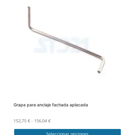
Grapa para anclaje fachada aplacada
Rango
152,75
€
-
156,04
€
de
Seleccionar opciones
precios: