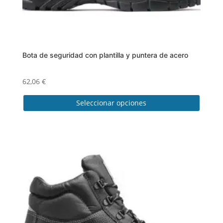
Bota de seguridad con plantilla y puntera de acero
62,06
€
Seleccionar opciones
Este
producto
tiene
múltiples
variantes.
Las
opciones
se
pueden
elegir