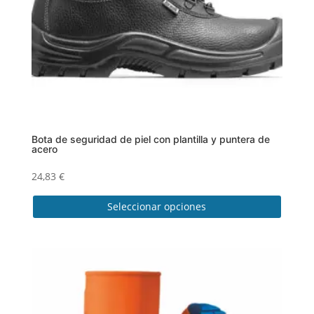
en
la
página
de
producto
Bota de seguridad de piel con plantilla y puntera de
acero
24,83
€
Seleccionar opciones
Este
producto
tiene
múltiples
variantes.
Las