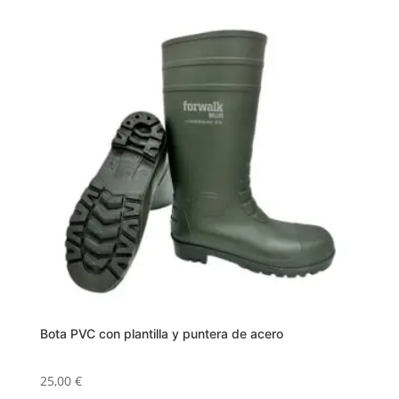
tiene
múltiples
variantes.
Las
opciones
se
pueden
elegir
en
la
página
de
producto
Bota PVC con plantilla y puntera de acero
25,00
€