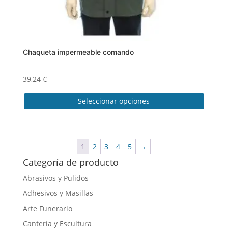
producto
Chaqueta impermeable comando
39,24
€
Seleccionar opciones
Este
producto
tiene
1
2
3
4
5
→
múltiples
Categoría de producto
variantes.
Las
Abrasivos y Pulidos
opciones
Adhesivos y Masillas
se
Arte Funerario
pueden
elegir
Cantería y Escultura