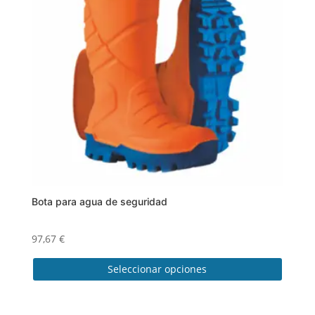
opciones
se
pueden
elegir
en
la
página
de
producto
Bota para agua de seguridad
97,67
€
Seleccionar opciones
Este
producto