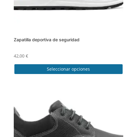
de
producto
Zapatilla deportiva de seguridad
42,00
€
Seleccionar opciones
Este
producto
tiene
múltiples
variantes.
Las
opciones
se
pueden