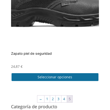
elegir
en
la
página
de
producto
Zapato piel de seguridad
24,87
€
Seleccionar opciones
Este
producto
tiene
←
1
2
3
4
5
múltiples
Categoría de producto
variantes.