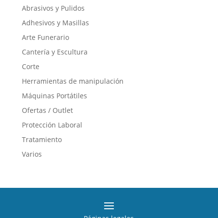
Las
Abrasivos y Pulidos
opciones
Adhesivos y Masillas
se
Arte Funerario
pueden
elegir
Cantería y Escultura
en
Corte
la
Herramientas de manipulación
página
de
Máquinas Portátiles
producto
Ofertas / Outlet
Protección Laboral
Tratamiento
Varios