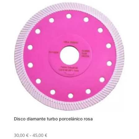
Disco diamante turbo porcelánico rosa
Rango
30,00
€
-
45,00
€