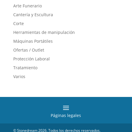
Arte Funerario
Cantería y Escultura
Corte
Herramientas de manipulación
Máquinas Portátiles
Ofertas / Outlet
Protección Laboral
Tratamiento
Varios
Páginas legales
© Stonedream 2026. Todos los derechos reservados.