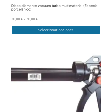
Disco diamante vacuum turbo multimaterial (Especial
porcelánico)
Rango
20,00
€
-
30,00
€
de
Seleccionar opciones
precios:
desde
Este
20,00 €
producto
hasta
tiene
30,00 €
múltiples
variantes.
Las
opciones
se
pueden
elegir
en
la
página
de