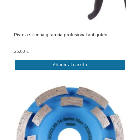
producto
Pistola silicona giratoria profesional antigoteo
25,00
€
Añadir al carrito