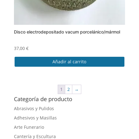
producto
Disco electrodepositado vacum porcelánico/mármol
37,00
€
Añadir al carrito
1
2
→
Categoría de producto
Abrasivos y Pulidos
Adhesivos y Masillas
Arte Funerario
Cantería y Escultura