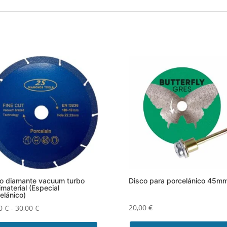
o diamante vacuum turbo
Disco para porcelánico 45m
imaterial (Especial
elánico)
Rango
20,00
€
00
€
-
30,00
€
de