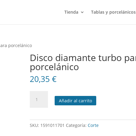
Tienda
Tablas y porcelánicos
ara porcelánico
Disco diamante turbo pa
porcelánico
20,35
€
Disco
Añadir al carrito
diamante
turbo
para
porcelánico
SKU:
1591011701
Categoría:
Corte
cantidad