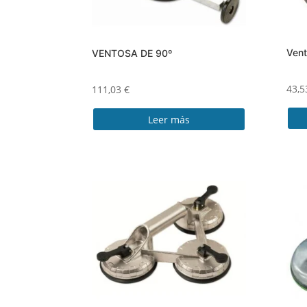
Vent
VENTOSA DE 90º
43,
111,03
€
Leer más