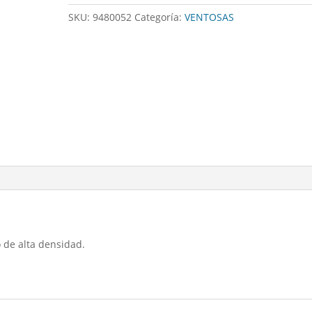
2
SKU:
9480052
Categoría:
VENTOSAS
cantidad
 de alta densidad.