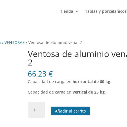
Tienda
Tablas y porcelánicos
n
/
VENTOSAS
/ Ventosa de aluminio venal 2
Ventosa de aluminio ven
2
66,23
€
Capacidad de carga en
horizontal de 60 kg.
Capacidad de carga en
vertical de 25 kg.
Ventosa
Añadir al carrito
de
aluminio
venal