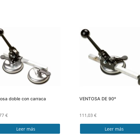
osa doble con carraca
VENTOSA DE 90º
,77
€
111,03
€
Leer más
Leer más