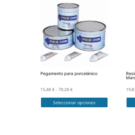
Pegamento para porcelánico
Resi
Marm
Rango
15,48
€
-
70,28
€
19,
de
Seleccionar opciones
precios:
desde
Este
Este
15,48 €
producto
prod
hasta
tiene
tien
70,28 €
múltiples
múlt