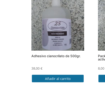
tien
múlt
vari
Las
opci
se
pue
eleg
en
la
pági
Adhesivo cianocrilato de 500gr.
Pack
acti
de
prod
38,00
€
8,0
Añadir al carrito