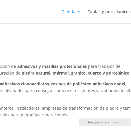
Tienda
Tablas y porcelánicos
ección de
adhesivos y masillas profesionales
para trabajos de
auración de
piedra natural, mármol, granito, cuarzo y porcelánico
.
adhesivos cianoacrilatos
,
resinas de poliéster
,
adhesivos epoxi
,
ctos diseñados para conseguir uniones resistentes y acabados de alt
anteros, instaladores, empresas de transformación de piedra y ta
onales para pequeñas reparaciones.