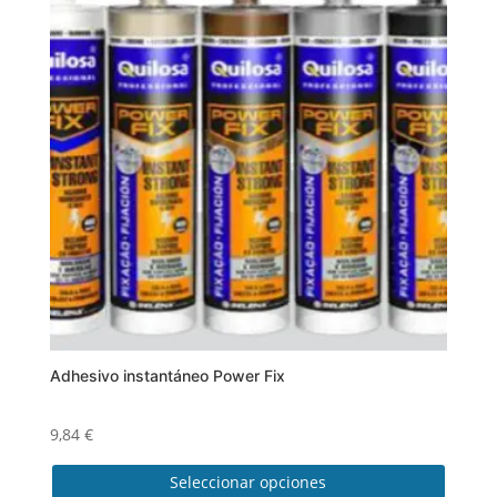
variantes.
Las
opciones
se
pueden
elegir
en
la
página
de
producto
Adhesivo instantáneo Power Fix
9,84
€
Seleccionar opciones