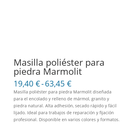
Masilla poliéster para
piedra Marmolit
Rango
19,40
€
-
63,45
€
de
Masilla poliéster para piedra Marmolit diseñada
precios:
para el encolado y relleno de mármol, granito y
desde
piedra natural. Alta adhesión, secado rápido y fácil
19,40 €
lijado. Ideal para trabajos de reparación y fijación
hasta
profesional. Disponible en varios colores y formatos.
63,45 €