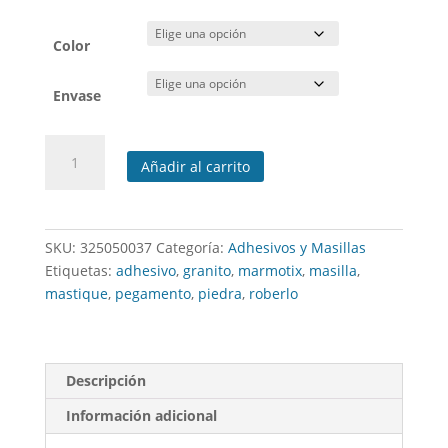
Color
Envase
Masilla
Añadir al carrito
poliéster
para
piedra
Marmolit
SKU:
325050037
Categoría:
Adhesivos y Masillas
cantidad
Etiquetas:
adhesivo
,
granito
,
marmotix
,
masilla
,
mastique
,
pegamento
,
piedra
,
roberlo
Descripción
Información adicional