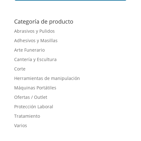
Este
producto
tiene
Categoría de producto
múltiples
Abrasivos y Pulidos
variantes.
Adhesivos y Masillas
Las
opciones
Arte Funerario
se
Cantería y Escultura
pueden
Corte
elegir
en
Herramientas de manipulación
la
Máquinas Portátiles
página
Ofertas / Outlet
de
producto
Protección Laboral
Tratamiento
Varios