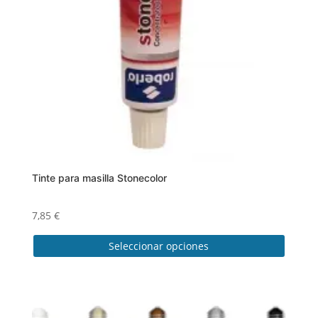
Tinte para masilla Stonecolor
7,85
€
Seleccionar opciones
Este
producto
tiene
múltiples