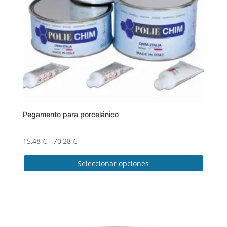
Pegamento para porcelánico
Rango
15,48
€
-
70,28
€
de
Seleccionar opciones
precios:
desde
Este
15,48 €
producto
hasta
tiene
70,28 €
múltiples
variantes.