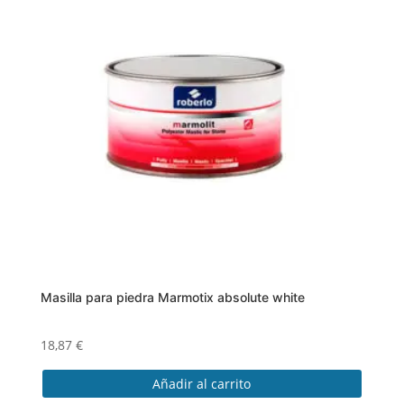
variantes.
Las
opciones
se
pueden
elegir
en
la
página
de
producto
Masilla para piedra Marmotix absolute white
18,87
€
Añadir al carrito