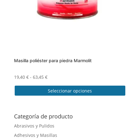
en
la
página
de
producto
Masilla poliéster para piedra Marmolit
Rango
19,40
€
-
63,45
€
de
Seleccionar opciones
precios:
desde
Este
19,40 €
producto
hasta
tiene
Categoría de producto
63,45 €
múltiples
Abrasivos y Pulidos
variantes.
Adhesivos y Masillas
Las