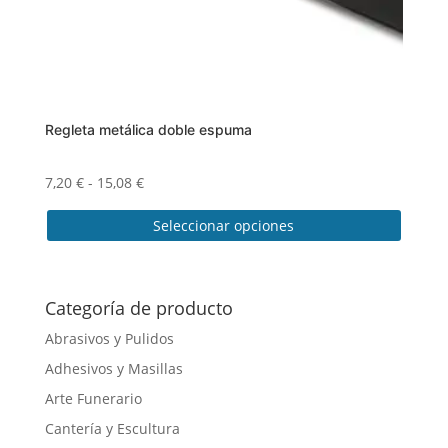
Regleta metálica doble espuma
Rango
7,20
€
-
15,08
€
de
Seleccionar opciones
precios:
desde
Este
7,20 €
producto
hasta
tiene
Categoría de producto
15,08 €
múltiples
Abrasivos y Pulidos
variantes.
Adhesivos y Masillas
Las
opciones
Arte Funerario
se
Cantería y Escultura
pueden