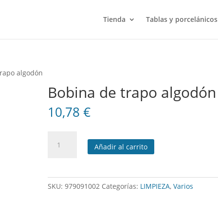
Tienda
Tablas y porcelánicos
trapo algodón
Bobina de trapo algodón
10,78
€
Bobina
Añadir al carrito
de
trapo
algodón
cantidad
SKU:
979091002
Categorías:
LIMPIEZA
,
Varios