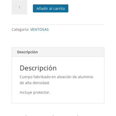
Ventosa
Añadir al carrito
de
aluminio
venal
3
Categoría:
VENTOSAS
cantidad
Descripción
Descripción
Cuerpo fabribado en aleación de aluminio
de alta densidad.
Incluye protector.