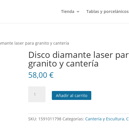
Tienda
Tablas y porcelánicos
amante laser para granito y cantería
Disco diamante laser pa
granito y cantería
58,00
€
Disco
Añadir al carrito
diamante
laser
para
granito
SKU:
1591011798
Categorías:
Cantería y Escultura
,
C
y