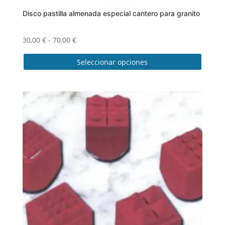
Disco pastilla almenada especial cantero para granito
Rango
30,00
€
-
70,00
€
de
Seleccionar opciones
precios:
desde
Este
30,00 €
producto
hasta
tiene
70,00 €
múltiples
variantes.
Las
opciones
se
pueden
elegir
en
la
página