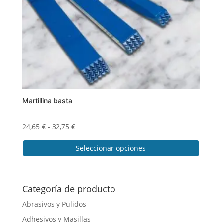
Martillina basta
Rango
24,65
€
-
32,75
€
de
Seleccionar opciones
precios:
desde
Este
24,65 €
producto
hasta
tiene
Categoría de producto
32,75 €
múltiples
Abrasivos y Pulidos
variantes.
Adhesivos y Masillas
Las