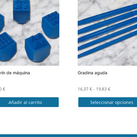
arín de máquina
Gradina aguda
Rango
70
€
16,37
€
-
19,83
€
de
Añadir al carrito
Seleccionar opciones
precios:
desde
Este
16,37 €
producto
hasta
tiene
19,83 €
múltiples