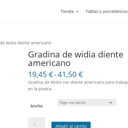
Tienda
Tablas y porcelánicos
 de widia diente americano
Gradina de widia diente
americano
Rango
19,45
€
-
41,50
€
de
Gradina de Widia con diente americano para trabaj
precios:
en la piedra.
desde
19,45 €
hasta
Ancho
41,50 €
Gradina
Añadir al carrito
de