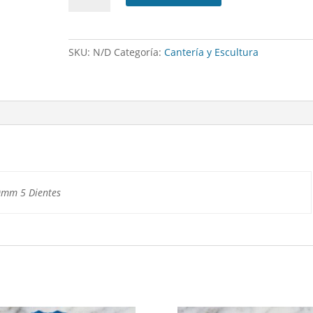
widia
diente
americano
SKU:
N/D
Categoría:
Cantería y Escultura
cantidad
0mm 5 Dientes