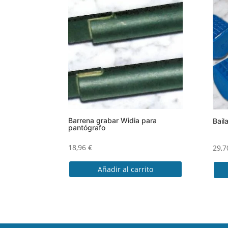
Barrena grabar Widia para
Bail
pantógrafo
18,96
€
29,
Añadir al carrito