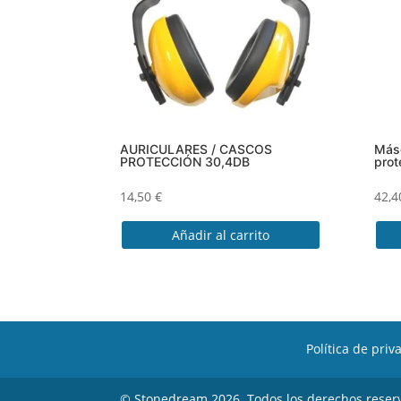
AURICULARES / CASCOS
Másc
PROTECCIÓN 30,4DB
prot
14,50
€
42,
Añadir al carrito
Política de priv
© Stonedream 2026. Todos los derechos reser