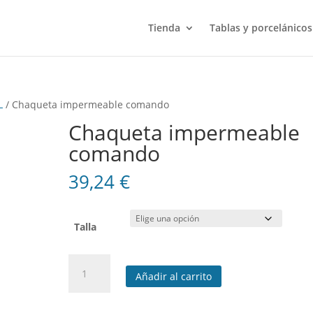
Tienda
Tablas y porcelánicos
L
/ Chaqueta impermeable comando
Chaqueta impermeable
comando
39,24
€
Talla
Chaqueta
Añadir al carrito
impermeable
comando
cantidad