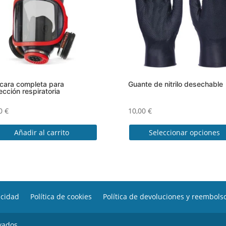
ara completa para
Guante de nitrilo desechable
ección respiratoria
40
€
10,00
€
Añadir al carrito
Seleccionar opciones
Este
producto
tiene
múltiples
variantes.
acidad
Política de cookies
Política de devoluciones y reembols
Las
opciones
vados.