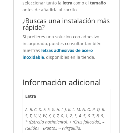
seleccionar tanto la
letra
como el
tamaño
antes de añadirla al carrito.
¿Buscas una instalación más
rápida?
Si prefieres una solución con adhesivo
incorporado, puedes consultar también
nuestras
letras adhesivas de acero
inoxidable
, disponibles en la tienda.
Información adicional
Letra
A, B, C, D, E, F, G, H, I, J, K, L, M, N, O, P, Q, R,
S, T, U, V, W, X, Y, Z, 0, 1, 2, 3, 4, 5, 6, 7, 8, 9,
* (Estrella nacimiento), + (Cruz fallecido), –
(Guión), . (Punto), ~ (Virgulilla)