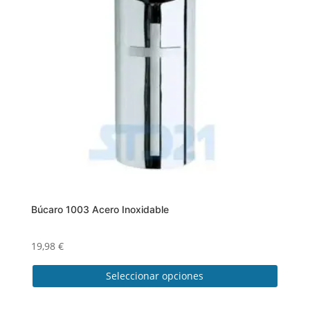
pueden
elegir
en
la
página
de
producto
Búcaro 1003 Acero Inoxidable
19,98
€
Seleccionar opciones
Este