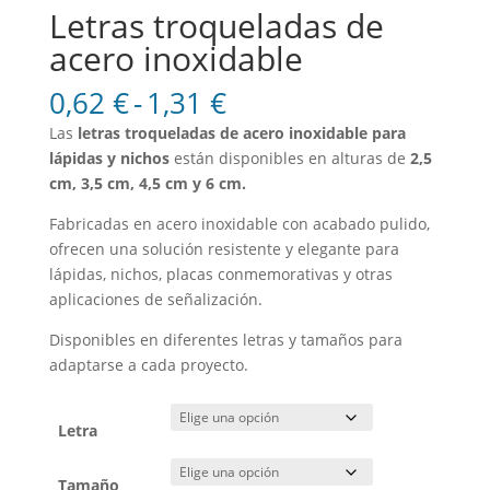
Letras troqueladas de
acero inoxidable
Rango
0,62
€
-
1,31
€
de
Las
letras troqueladas de acero inoxidable para
precios:
lápidas y nichos
están disponibles en alturas de
2,5
desde
cm, 3,5 cm, 4,5 cm y 6 cm.
0,62 €
hasta
Fabricadas en acero inoxidable con acabado pulido,
1,31 €
ofrecen una solución resistente y elegante para
lápidas, nichos, placas conmemorativas y otras
aplicaciones de señalización.
Disponibles en diferentes letras y tamaños para
adaptarse a cada proyecto.
Letra
Tamaño