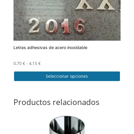
Letras adhesivas de acero inoxidable
Rango
0,70
€
-
4,15
€
de
Seleccionar opciones
precios:
desde
Este
0,70 €
producto
hasta
tiene
Productos relacionados
4,15 €
múltiples
variantes.
Las
opciones
se