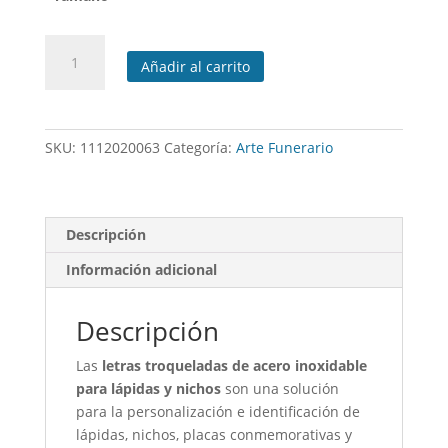
Letras
Añadir al carrito
troqueladas
de
acero
inoxidable
SKU:
1112020063
Categoría:
Arte Funerario
cantidad
Descripción
Información adicional
Descripción
Las
letras troqueladas de acero inoxidable
para lápidas y nichos
son una solución
para la personalización e identificación de
lápidas, nichos, placas conmemorativas y