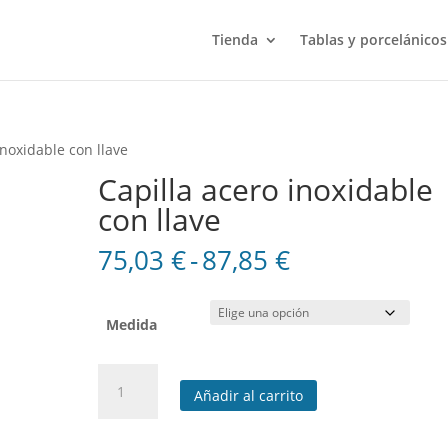
Tienda
Tablas y porcelánicos
inoxidable con llave
Capilla acero inoxidable
con llave
Rango
75,03
€
-
87,85
€
de
precios:
desde
Medida
75,03 €
hasta
Capilla
87,85 €
Añadir al carrito
acero
inoxidable
con