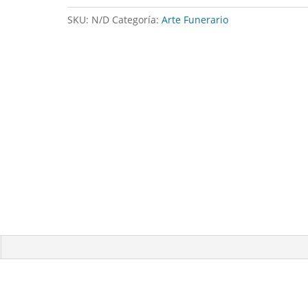
llave
SKU:
N/D
Categoría:
Arte Funerario
cantidad