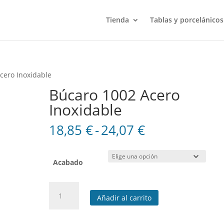
Tienda
Tablas y porcelánicos
cero Inoxidable
Búcaro 1002 Acero
Inoxidable
Rango
18,85
€
-
24,07
€
de
precios:
desde
Acabado
18,85 €
hasta
Búcaro
24,07 €
Añadir al carrito
1002
Acero
Inoxidable