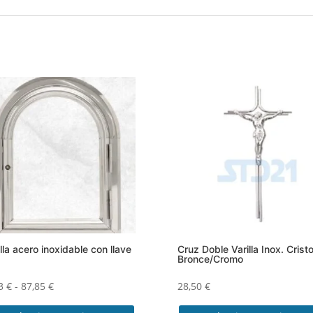
lla acero inoxidable con llave
Cruz Doble Varilla Inox. Crist
Bronce/Cromo
Rango
03
€
-
87,85
€
28,50
€
de