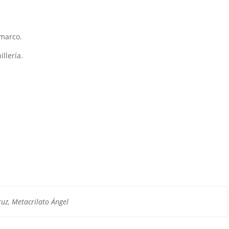
 marco.
illería.
ruz, Metacrilato Ángel