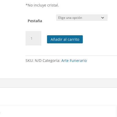
*No incluye cristal.
Pestaña
Marco
Añadir al carrito
acero
inoxidable
para
nicho
SKU:
N/D
Categoría:
Arte Funerario
cantidad
m