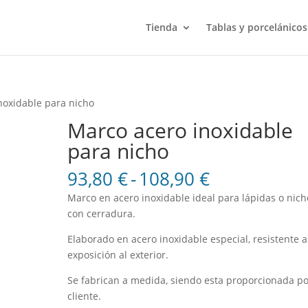
Tienda
Tablas y porcelánicos
noxidable para nicho
Marco acero inoxidable
para nicho
Rango
93,80
€
-
108,90
€
de
Marco en acero inoxidable ideal para lápidas o nich
precios:
con cerradura.
desde
93,80 €
Elaborado en acero inoxidable especial, resistente a
hasta
exposición al exterior.
108,90 €
Se fabrican a medida, siendo esta proporcionada po
cliente.