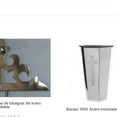
o de bisagras de acero
idable
Búcaro 1002 Acero Inoxidabl
Rango
29
€
-
57,61
€