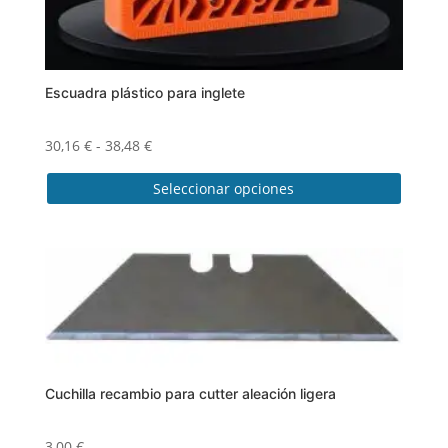
Escuadra plástico para inglete
Rango
30,16
€
-
38,48
€
de
Seleccionar opciones
precios:
desde
Este
30,16 €
producto
hasta
tiene
38,48 €
múltiples
variantes.
Las
opciones
se
Cuchilla recambio para cutter aleación ligera
pueden
elegir
3,00
€
en