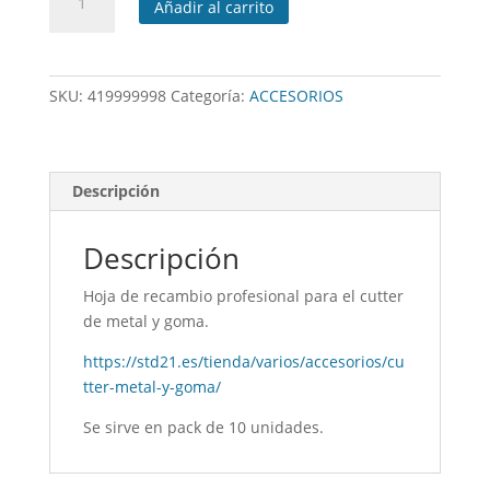
Añadir al carrito
recambio
para
cutter
metal
SKU:
419999998
Categoría:
ACCESORIOS
y
goma
cantidad
Descripción
Descripción
Hoja de recambio profesional para el cutter
de metal y goma.
https://std21.es/tienda/varios/accesorios/cu
tter-metal-y-goma/
Se sirve en pack de 10 unidades.