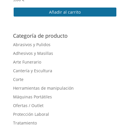
la
Añadir al carrito
página
de
producto
Categoría de producto
Abrasivos y Pulidos
Adhesivos y Masillas
Arte Funerario
Cantería y Escultura
Corte
Herramientas de manipulación
Máquinas Portátiles
Ofertas / Outlet
Protección Laboral
Tratamiento