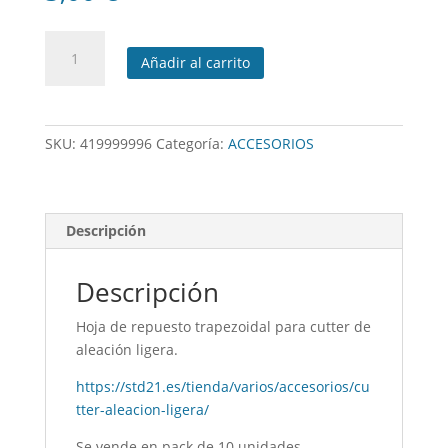
Cuchilla
Añadir al carrito
recambio
para
cutter
aleación
SKU:
419999996
Categoría:
ACCESORIOS
ligera
cantidad
Descripción
Descripción
Hoja de repuesto trapezoidal para cutter de
aleación ligera.
https://std21.es/tienda/varios/accesorios/cu
tter-aleacion-ligera/
Se vende en pack de 10 unidades.