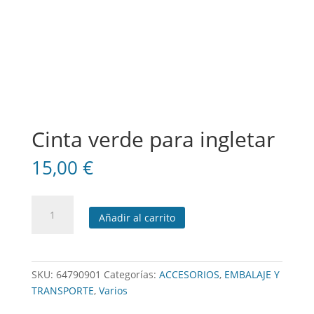
Cinta verde para ingletar
15,00
€
Cinta
Añadir al carrito
verde
para
ingletar
cantidad
SKU:
64790901
Categorías:
ACCESORIOS
,
EMBALAJE Y
TRANSPORTE
,
Varios