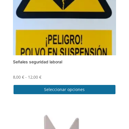
Señales seguridad laboral
Rango
8,00
€
-
12,00
€
de
Seleccionar opciones
precios:
desde
Este
8,00 €
producto
hasta
tiene
12,00 €
múltiples
variantes.