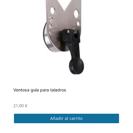
Las
opciones
se
pueden
elegir
en
la
página
de
producto
Ventosa guía para taladros
21,00
€
Añadir al carrito