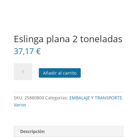
Eslinga plana 2 toneladas
37,17
€
Eslinga
Añadir al carrito
plana
2
toneladas
cantidad
SKU:
25880800
Categorías:
EMBALAJE Y TRANSPORTE
,
Varios
Descripción