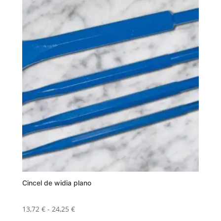
Cincel de widia plano
Rango
13,72
€
-
24,25
€
de