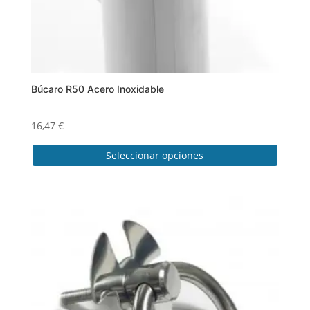
Búcaro R50 Acero Inoxidable
16,47
€
Seleccionar opciones
Este
producto
tiene
múltiples
variantes.
Las
opciones
se
pueden