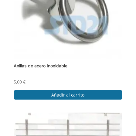
elegir
en
la
página
de
producto
Anillas de acero Inoxidable
5,60
€
Añadir al carrito