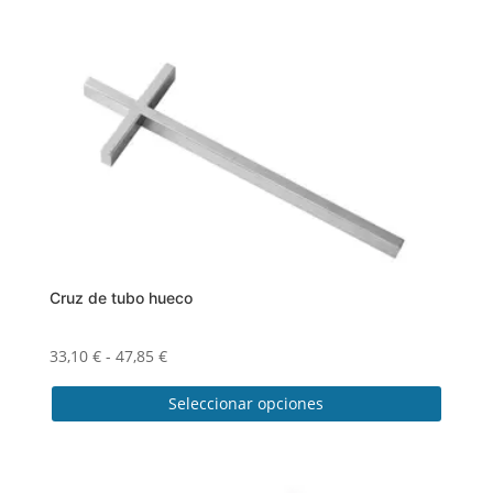
Cruz de tubo hueco
Rango
33,10
€
-
47,85
€
de
Seleccionar opciones
precios:
desde
Este
33,10 €
producto
hasta
tiene