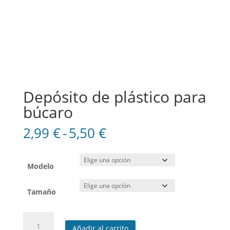
Depósito de plástico para
búcaro
Rango
2,99
€
-
5,50
€
de
precios:
desde
Modelo
2,99 €
hasta
Tamaño
5,50 €
Depósito
Añadir al carrito
de