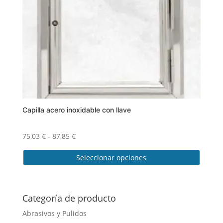
Capilla acero inoxidable con llave
Rango
75,03
€
-
87,85
€
de
Seleccionar opciones
precios:
desde
Este
75,03 €
producto
hasta
tiene
Categoría de producto
87,85 €
múltiples
Abrasivos y Pulidos
variantes.