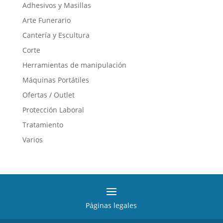
Adhesivos y Masillas
Las
opciones
Arte Funerario
se
Cantería y Escultura
pueden
Corte
elegir
en
Herramientas de manipulación
la
Máquinas Portátiles
página
Ofertas / Outlet
de
producto
Protección Laboral
Tratamiento
Varios
Páginas legales