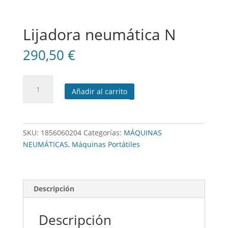
Lijadora neumática N
290,50
€
Lijadora
Añadir al carrito
neumática
N
cantidad
SKU:
1856060204
Categorías:
MÁQUINAS
NEUMÁTICAS
,
Máquinas Portátiles
Descripción
Descripción