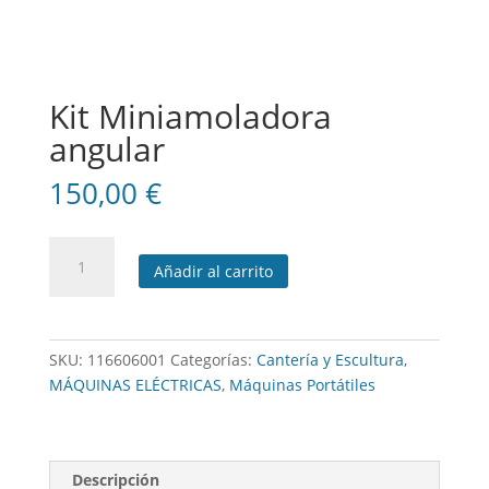
Kit Miniamoladora
angular
150,00
€
Kit
Añadir al carrito
Miniamoladora
angular
cantidad
SKU:
116606001
Categorías:
Cantería y Escultura
,
MÁQUINAS ELÉCTRICAS
,
Máquinas Portátiles
Descripción