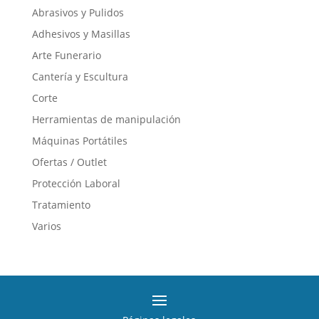
múltiples
Abrasivos y Pulidos
variantes.
Adhesivos y Masillas
Las
opciones
Arte Funerario
se
Cantería y Escultura
pueden
Corte
elegir
en
Herramientas de manipulación
la
Máquinas Portátiles
página
Ofertas / Outlet
de
producto
Protección Laboral
Tratamiento
Varios