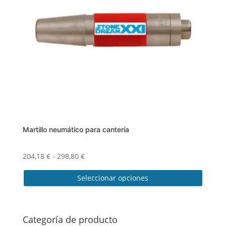
se
pueden
elegir
en
la
página
de
producto
Martillo neumático para cantería
Rango
204,18
€
-
298,80
€
de
Seleccionar opciones
precios:
desde
Este
204,18 €
producto
hasta
tiene
Categoría de producto
298,80 €