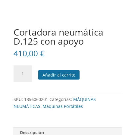
Cortadora neumática
D.125 con apoyo
410,00
€
Cortadora
Añadir al carrito
neumática
D.125
con
apoyo
SKU:
1856060201
Categorías:
MÁQUINAS
cantidad
NEUMÁTICAS
,
Máquinas Portátiles
Descripción