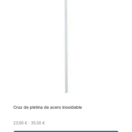
pueden
elegir
en
la
página
de
producto
Cruz de pletina de acero inoxidable
Rango
23,00
€
-
35,50
€
de