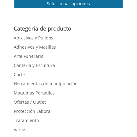
Seleccionar opciones
precios:
desde
Este
23,00 €
producto
hasta
tiene
Categoría de producto
35,50 €
múltiples
Abrasivos y Pulidos
variantes.
Adhesivos y Masillas
Las
opciones
Arte Funerario
se
Cantería y Escultura
pueden
Corte
elegir
en
Herramientas de manipulación
la
Máquinas Portátiles
página
Ofertas / Outlet
de
producto
Protección Laboral
Tratamiento
Varios