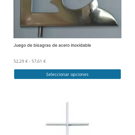
Juego de bisagras de acero inoxidable
Rango
52,29
€
-
57,61
€
de
Seleccionar opciones
precios:
desde
Este
52,29 €
producto
hasta
tiene
57,61 €
múltiples
variantes.
Las
opciones
se