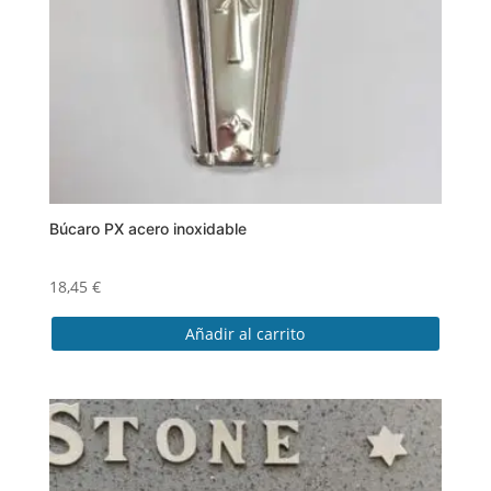
elegir
en
la
página
de
producto
Búcaro PX acero inoxidable
18,45
€
Añadir al carrito