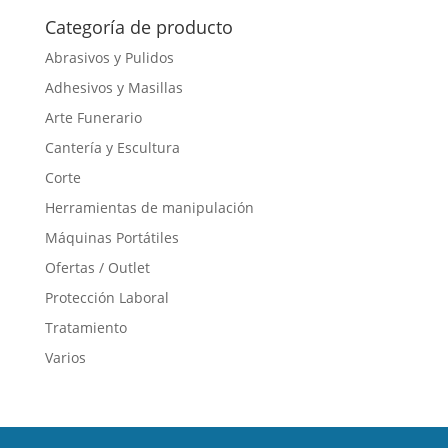
hasta
tiene
Categoría de producto
4,15 €
múltiples
Abrasivos y Pulidos
variantes.
Adhesivos y Masillas
Las
opciones
Arte Funerario
se
Cantería y Escultura
pueden
Corte
elegir
en
Herramientas de manipulación
la
Máquinas Portátiles
página
Ofertas / Outlet
de
producto
Protección Laboral
Tratamiento
Varios