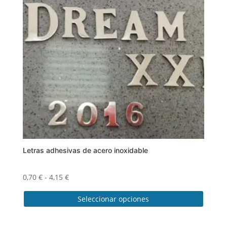
Letras adhesivas de acero inoxidable
Rango
0,70
€
-
4,15
€
de
Seleccionar opciones
precios:
desde
Este
0,70 €
producto