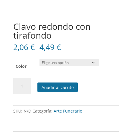
Clavo redondo con
tirafondo
Rango
2,06
€
-
4,49
€
de
precios:
desde
Color
2,06 €
hasta
Clavo
4,49 €
Añadir al carrito
redondo
con
tirafondo
cantidad
SKU:
N/D
Categoría:
Arte Funerario