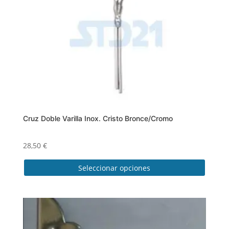
Cruz Doble Varilla Inox. Cristo Bronce/Cromo
28,50
€
Seleccionar opciones
Este
producto
tiene
múltiples