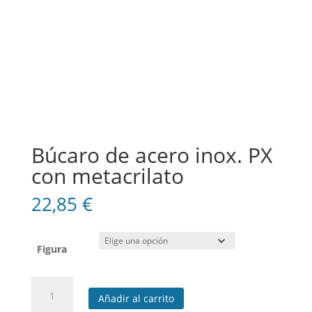
Búcaro de acero inox. PX
con metacrilato
22,85
€
Figura
Búcaro
Añadir al carrito
de