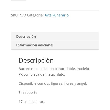
acero
inox.
PX
SKU:
N/D
Categoría:
Arte Funerario
con
metacrilato
cantidad
Descripción
Información adicional
Descripción
Búcaro medio de acero inoxidable, modelo
PX con placa de metacrilato.
Disponible con dos figuras: flores y ángel.
Sin soporte
17 cm. de altura