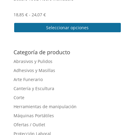
Rango
18,85
€
-
24,07
€
de
Seleccionar opciones
precios:
desde
Este
18,85 €
producto
hasta
tiene
Categoría de producto
24,07 €
múltiples
Abrasivos y Pulidos
variantes.
Adhesivos y Masillas
Las
opciones
Arte Funerario
se
Cantería y Escultura
pueden
Corte
elegir
en
Herramientas de manipulación
la
Máquinas Portátiles
página
Ofertas / Outlet
de
producto
Protección Laboral