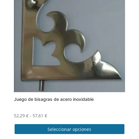
variantes.
Las
opciones
se
pueden
elegir
en
la
página
de
producto
Juego de bisagras de acero inoxidable
Rango
52,29
€
-
57,61
€
de
Seleccionar opciones
precios:
desde
Este