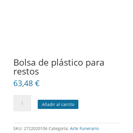
Bolsa de plástico para
restos
63,48
€
Bolsa
Añadir al carrito
de
plástico
para
restos
SKU:
2722020106
Categoría:
Arte Funerario
cantidad