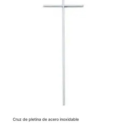
opciones
se
pueden
elegir
en
la
página
de
producto
Cruz de pletina de acero inoxidable