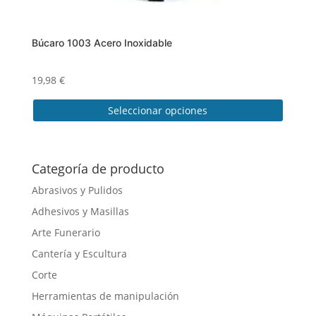
Búcaro 1003 Acero Inoxidable
19,98
€
Seleccionar opciones
Este
producto
tiene
Categoría de producto
múltiples
Abrasivos y Pulidos
variantes.
Adhesivos y Masillas
Las
opciones
Arte Funerario
se
Cantería y Escultura
pueden
Corte
elegir
en
Herramientas de manipulación
la