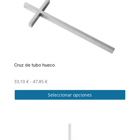
Cruz de tubo hueco
Rango
33,10
€
-
47,85
€
de
Seleccionar opciones
precios:
desde
Este
33,10 €
producto
hasta
tiene
47,85 €
múltiples
variantes.
Las