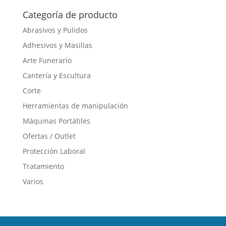
hasta
tiene
Categoría de producto
49,94 €
múltiples
Abrasivos y Pulidos
variantes.
Adhesivos y Masillas
Las
opciones
Arte Funerario
se
Cantería y Escultura
pueden
Corte
elegir
en
Herramientas de manipulación
la
Máquinas Portátiles
página
Ofertas / Outlet
de
producto
Protección Laboral
Tratamiento
Varios