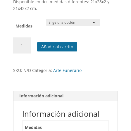
desde
Disponible en dos medidas diferentes: 21x28x2 y
101,60 €
21x42x2 cm.
hasta
117,50 €
Medidas
Capilla
Añadir al carrito
acero
inoxidable
con
fondo
SKU:
N/D
Categoría:
Arte Funerario
y
llave
cantidad
Información adicional
Información adicional
Medidas