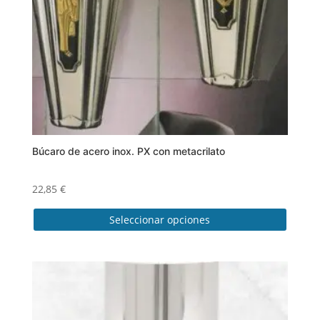
Búcaro de acero inox. PX con metacrilato
22,85
€
Seleccionar opciones
Este
producto
tiene
múltiples
variantes.