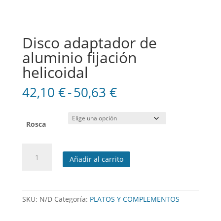
Disco adaptador de
aluminio fijación
helicoidal
Rango
42,10
€
-
50,63
€
de
precios:
desde
Rosca
42,10 €
hasta
Disco
50,63 €
Añadir al carrito
adaptador
de
aluminio
fijación
SKU:
N/D
Categoría:
PLATOS Y COMPLEMENTOS
helicoidal
cantidad