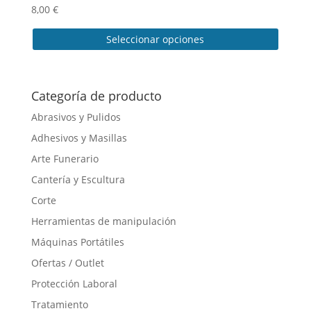
8,00
€
Seleccionar opciones
Este
producto
tiene
Categoría de producto
múltiples
Abrasivos y Pulidos
variantes.
Adhesivos y Masillas
Las
opciones
Arte Funerario
se
Cantería y Escultura
pueden
Corte
elegir
en
Herramientas de manipulación
la
Máquinas Portátiles
página
Ofertas / Outlet
de
producto
Protección Laboral
Tratamiento