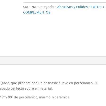
porcelánico
SKU:
N/D
Categorías:
Abrasivos y Pulidos
,
PLATOS Y
cantidad
COMPLEMENTOS
elgado, que proporciona un desbaste suave en porcelánico. Su
abado perfecto sobre el material.
 45º y 90º de porcelánico, mármol y cerámica.