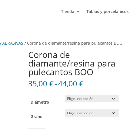
Tienda
Tablas y porcelánicos
 ABRASIVAS
/ Corona de diamante/resina para pulecantos BOO
Corona de
diamante/resina para
pulecantos BOO
Rango
35,00
€
-
44,00
€
de
precios:
desde
Diámetro
35,00 €
hasta
Grano
44,00 €