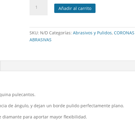
Corona
Añadir al carrito
de
diamante/resina
para
pulecantos
SKU:
N/D
Categorías:
Abrasivos y Pulidos
,
CORONAS
BOO
ABRASIVAS
cantidad
quina pulecantos.
encia de ángulo, y dejan un borde pulido perfectamente plano.
 diamante para aportar mayor flexibilidad.