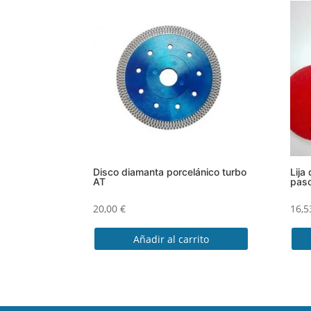
Disco diamanta porcelánico turbo
Lija
AT
pas
20,00
€
16,
Añadir al carrito
Este
prod
tien
múlt