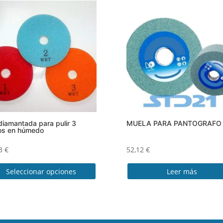
 diamantada para pulir 3
MUELA PARA PANTOGRAFO
os en húmedo
53
€
52,12
€
Seleccionar opciones
Leer más
ucto
e
iples