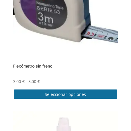
Flexómetro sin freno
Rango
3,00
€
-
5,00
€
de
Seleccionar opciones
precios:
desde
Este
3,00 €
producto
hasta
tiene
5,00 €
múltiples
variantes.