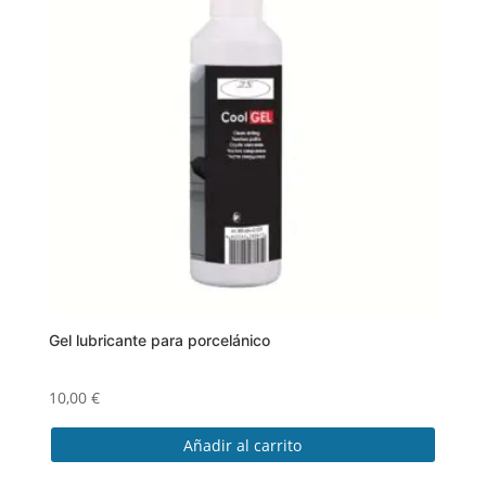
Las
opciones
se
pueden
elegir
en
la
página
de
producto
Gel lubricante para porcelánico
10,00
€
Añadir al carrito