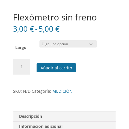
Flexómetro sin freno
Rango
3,00
€
-
5,00
€
de
precios:
desde
Largo
3,00 €
hasta
Flexómetro
5,00 €
Añadir al carrito
sin
freno
cantidad
SKU:
N/D
Categoría:
MEDICIÓN
Descripción
Información adicional