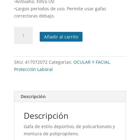
•Antivaho. Filtro UV.
•Largos períodos de uso. Permite usar gafas
correctoras debajo.
Gafa
Añadir al carrito
integral
antiempañante
y
ralladuras
SKU:
417072072
Categorías:
OCULAR Y FACIAL
,
cantidad
Protección Laboral
Descripción
Descripción
Gafa de estilo deportivo, de policarbonato y
montura de polipropileno.