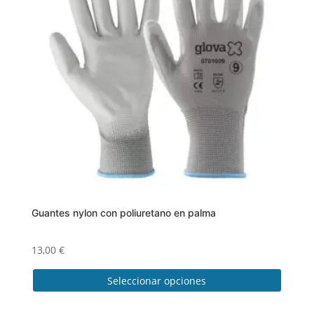
Guantes nylon con poliuretano en palma
13,00
€
Seleccionar opciones
Este