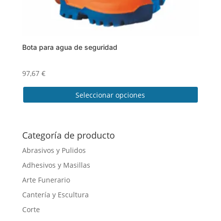
producto
Bota para agua de seguridad
97,67
€
Seleccionar opciones
Este
producto
tiene
Categoría de producto
múltiples
Abrasivos y Pulidos
variantes.
Adhesivos y Masillas
Las
opciones
Arte Funerario
se
Cantería y Escultura
pueden
Corte
elegir