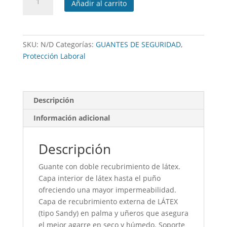
Añadir al carrito
térmico
para
el
frío
SKU:
N/D
Categorías:
GUANTES DE SEGURIDAD
,
cantidad
Protección Laboral
Descripción
Información adicional
Descripción
Guante con doble recubrimiento de látex.
Capa interior de látex hasta el puño
ofreciendo una mayor impermeabilidad.
Capa de recubrimiento externa de LÁTEX
(tipo Sandy) en palma y uñeros que asegura
el mejor agarre en seco y húmedo. Soporte